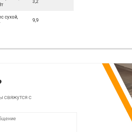
3,2
Вт
ес сухой,
9,9
г
?
ы свяжутся с