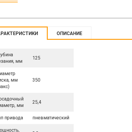
АРАКТЕРИСТИКИ
ОПИСАНИЕ
лубина
125
езания, мм
иаметр
иска, мм
350
макс)
осадочный
25,4
иаметр, мм
ип привода
пневматический
ощность,