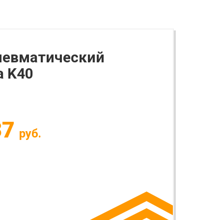
невматический
a K40
37
руб.